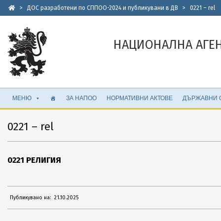
Skip
>
ДОС разработени по СППОО-2024 и публикувани в ДВ
>
0221 – rel
to
content
НАЦИОНАЛНА АГЕ
Secondary
МЕНЮ
ЗА НАПОО
НОРМАТИВНИ АКТОВЕ
ДЪРЖАВНИ 
Navigation
Menu
0221 – rel
0221 РЕЛИГИЯ
2025-
Публикувано на:
21.10.2025
10-
21