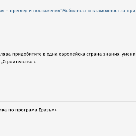
рия – преглед и постижения“
Мобилност и възможност за при
олява придобитите в една европейска страна знания, умения
 „Строителство с
ика по програма Еразъм+