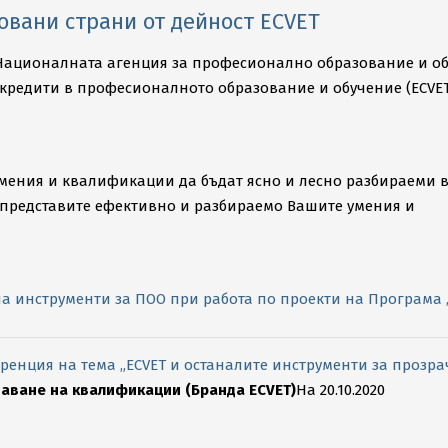
овани страни от дейност ECVET
с Националната агенция за професионално образование и о
кредити в професионалното образование и обучение (ECVET)
умения и квалификации да бъдат ясно и лесно разбираеми в
представите ефективно и разбираемо Вашите умения и
 инструменти за ПОО при работа по проекти на Програма „Е
енция на тема „ECVET и останалите инструменти за прозра
наване на квалификации (Бранда ECVET)
На 20.10.2020