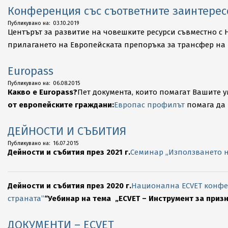
Конференция със съответните заинтерес
2019-
Публикувано на:
03.10.2019
Центърът за развитие на човешките ресурси съвместно 
10-
прилагането на Европейската препоръка за трансфер на 
03
Europass
2015-
Публикувано на:
06.08.2015
Какво е Europass?
Пет документа, които помагат Вашите 
08-
от европейските граждани:
Европас профилът
помага да 
06
ДЕЙНОСТИ И СЪБИТИЯ
2015-
Публикувано на:
16.07.2015
Дейности и събития през 2021 г.
Семинар „Използването на
07-
16
Дейности и събития през 2020 г.
Национална ЕCVET конфер
страната”
“Уебинар на тема „ECVET – Инструмент за приз
ДОКУМЕНТИ – ECVET