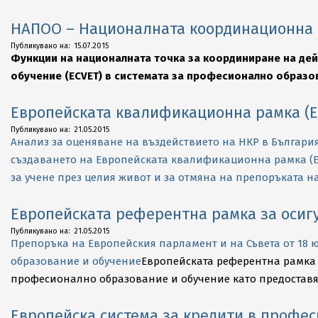
НАПОО – Националната координационна т
2015-
Публикувано на:
15.07.2015
Функции на националната точка за координиране на дей
07-
обучение (ECVET) в системата за професионално образо
15
Европейската квалификационна рамка (Е
2015-
Публикувано на:
21.05.2015
Анализ за оценяване на въздействието на НКР в Българи
05-
създаването на Европейската квалификационна рамка (Е
21
за учене през целия живот и за отмяна на препоръката н
Европейската референтна рамка за осигу
2015-
Публикувано на:
21.05.2015
Препоръка на Европейския парламент и на Съвета от 18 
05-
образование и обучение
Европейската референтна рамка 
21
професионално образование и обучение като предоставя
Европейска система за кредити в профе