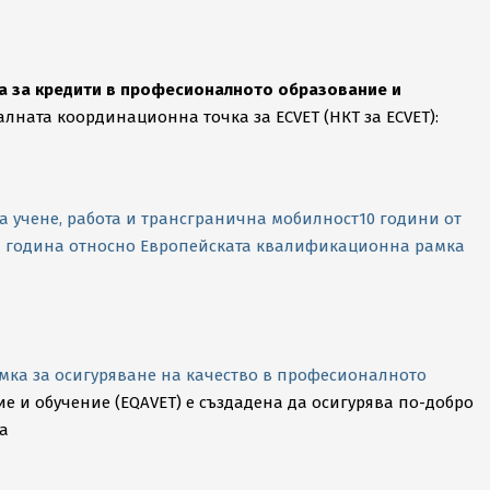
ма за кредити в професионалното образование и
ата координационна точка за ECVET (НКТ за ECVET):
 учене, работа и трансгранична мобилност
10 години от
017 година относно Европейската квалификационна рамка
амка за осигуряване на качество в професионалното
 и обучение (EQAVET) е създадена да осигурява по-добро
а