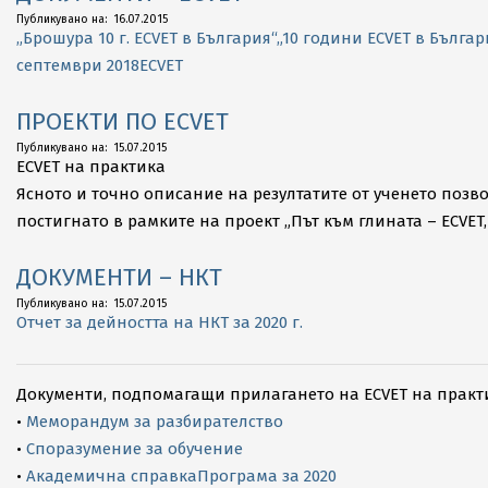
2015-
Публикувано на:
16.07.2015
„Брошура 10 г. ECVET в България“
„10 години ECVET в Бълга
07-
септември 2018
ECVET
16
ПРОЕКТИ ПО ECVET
2015-
Публикувано на:
15.07.2015
ECVET на практика
07-
Ясното и точно описание на резултатите от ученето позв
15
постигнато в рамките на проект „Път към глината – ECVET,
ДОКУМЕНТИ – НКТ
2015-
Публикувано на:
15.07.2015
Отчет за дейността на НКТ за 2020 г.
07-
15
Документи, подпомагащи прилагането на ECVET на практ
•
Меморандум за разбирателство
•
Споразумение за обучение
•
Академична справка
Програма за 2020