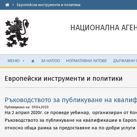
Skip
>
Европейски инструменти и политики
to
content
НАЦИОНАЛНА АГЕ
Secondary
МЕНЮ
ЗА НАПОО
НОРМАТИВНИ АКТОВЕ
ДЪРЖАВНИ 
Navigation
Menu
Европейски инструменти и политики
Ръководството за публикуване на квалиф
2020-
Публикувано на:
09.04.2020
На 2 април 2020г. се проведе уебинар, организиран от К
04-
Ръководството за публикуване на квалификации в Европас
09
относно обща рамка за предоставяне на по-добри услуги