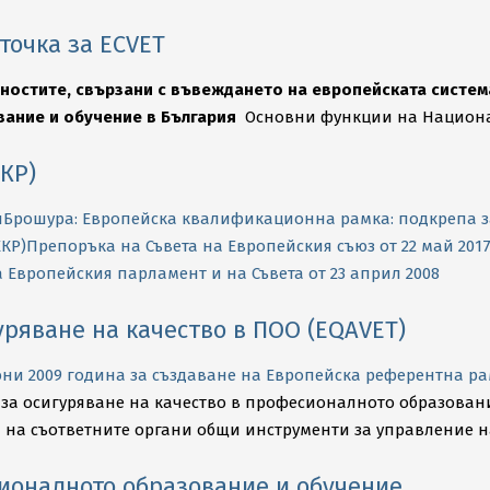
очка за ECVET
ностите, свързани с въвеждането на европейската систе
вание и обучение в България
Основни функции на Националн
КР)
я
Брошура: Европейска квалификационна рамка: подкрепа за
КР)
Препоръка на Съвета на Европейския съюз от 22 май 2
а Европейския парламент и на Съвета от 23 април 2008
ряване на качество в ПОО (EQAVET)
юни 2009 година за създаване на Европейска референтна р
за осигуряване на качество в професионалното образование
 на съответните органи общи инструменти за управление н
сионалното образование и обучение