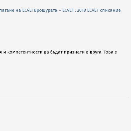
лагане на ECVET
Брошурата – ECVET , 2018
ECVET списание,
 и компетентности да бъдат признати в друга. Това е