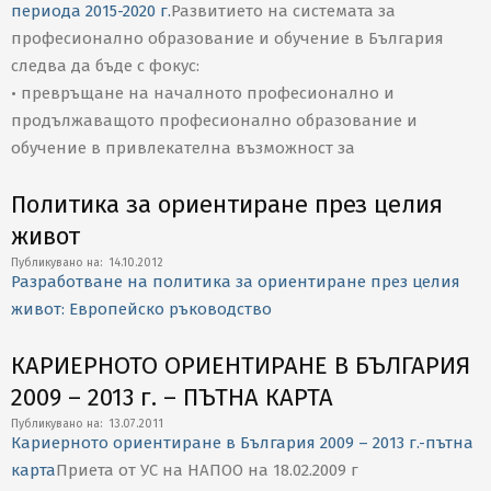
периода 2015-2020 г.
Развитието на системата за
професионално образование и обучение в България
следва да бъде с фокус:
• превръщане на началното професионално и
продължаващото професионално образование и
обучение в привлекателна възможност за
Политика за ориентиране през целия
живот
2012-
Публикувано на:
14.10.2012
Разработване на политика за ориентиране през целия
10-
живот: Европейско ръководство
14
КАРИЕРНОТО ОРИЕНТИРАНЕ В БЪЛГАРИЯ
2009 – 2013 г. – ПЪТНА КАРТА
2011-
Публикувано на:
13.07.2011
Кариерното ориентиране в България 2009 – 2013 г.-пътна
07-
карта
Приета от УС на НАПОО на 18.02.2009 г
13