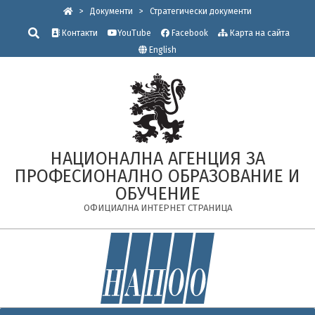
Skip
>
Документи
>
Стратегически документи
to
Търсене
Контакти
YouTube
Facebook
Карта на сайта
content
English
НАЦИОНАЛНА АГЕНЦИЯ ЗА
ПРОФЕСИОНАЛНО ОБРАЗОВАНИЕ И
ОБУЧЕНИЕ
ОФИЦИАЛНА ИНТЕРНЕТ СТРАНИЦА