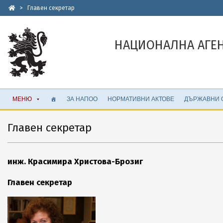
Skip
>
Главен секретар
to
content
НАЦИОНАЛНА АГЕ
Secondary
МЕНЮ
ЗА НАПОО
НОРМАТИВНИ АКТОВЕ
ДЪРЖАВНИ 
Navigation
Menu
Главен секретар
инж. Красимира Христова-Брозиг
Главен секретар