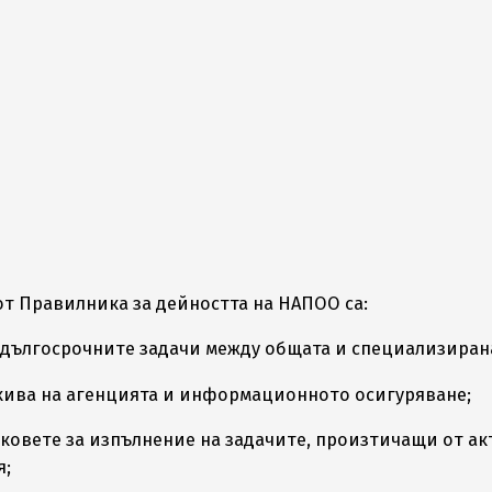
 от Правилника за дейността на НАПОО са:
и дългосрочните задачи между общата и специализиран
рхива на агенцията и информационното осигуряване;
оковете за изпълнение на задачите, произтичащи от ак
я;