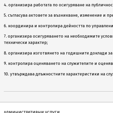
4. организира работата по осигуряване на публичнос
5. съгласува актовете за възникване, изменение и 
6. координира и контролира дейността по управлени
7. организира осигуряването на необходимите усло
технически характер;
8. организира изготвянето на годишните доклади за
9. контролира оценяването на служителите и оценя
10. утвърждава длъжностните характеристики на сл
2015-
05-
21
АДМИНИСТРАТИВНИ УСЛУГИ