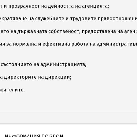
т и прозрачност на дейността на агенцията;
прекратяване на служебните и трудовите правоотношени
ето на държавната собственост, предоставена на аген
вия за нормална и ефективна работа на административ
 състоянието на администрацията;
ва директорите на дирекции;
ужителите.
ИНФОРМАЦИЯ ПО ЗДОИ