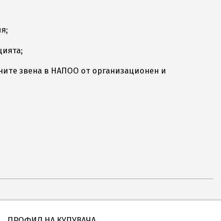
я;
цията;
ните звена в НАПОО от организационен и
ПРОФИЛ НА КУПУВАЧА