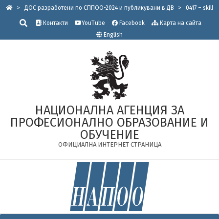
Skip
>
ДОС разработени по СППОО-2024 и публикувани в ДВ
>
0417 – skill
to
Търсене
Контакти
YouTube
Facebook
Карта на сайта
content
English
НАЦИОНАЛНА АГЕНЦИЯ ЗА
ПРОФЕСИОНАЛНО ОБРАЗОВАНИЕ И
ОБУЧЕНИЕ
ОФИЦИАЛНА ИНТЕРНЕТ СТРАНИЦА