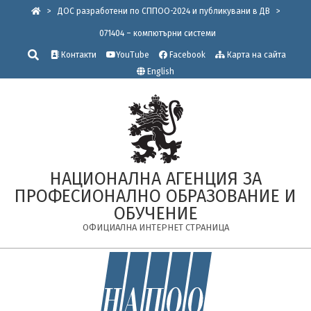
Skip
>
ДОС разработени по СППОО-2024 и публикувани в ДВ
>
to
071404 – компютърни системи
content
Търсене
Контакти
YouTube
Facebook
Карта на сайта
English
НАЦИОНАЛНА АГЕНЦИЯ ЗА
ПРОФЕСИОНАЛНО ОБРАЗОВАНИЕ И
ОБУЧЕНИЕ
ОФИЦИАЛНА ИНТЕРНЕТ СТРАНИЦА