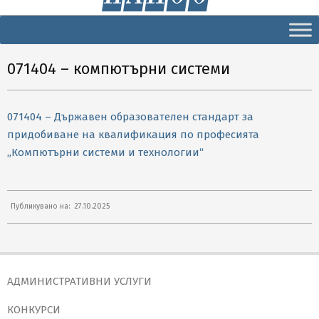
Secondary
Navigation
Menu
071404 – компютърни системи
071404 – Държавен образователен стандарт за
придобиване на квалификация по професията
„Компютърни системи и технологии“
2025-
Публикувано на:
27.10.2025
10-
27
АДМИНИСТРАТИВНИ УСЛУГИ
КОНКУРСИ