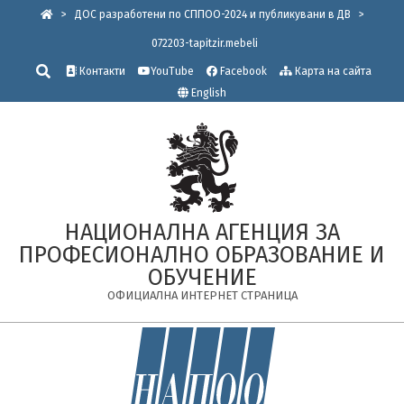
Skip
>
ДОС разработени по СППОО-2024 и публикувани в ДВ
>
to
072203-tapitzir.mebeli
content
Търсене
Контакти
YouTube
Facebook
Карта на сайта
English
НАЦИОНАЛНА АГЕНЦИЯ ЗА
ПРОФЕСИОНАЛНО ОБРАЗОВАНИЕ И
ОБУЧЕНИЕ
ОФИЦИАЛНА ИНТЕРНЕТ СТРАНИЦА