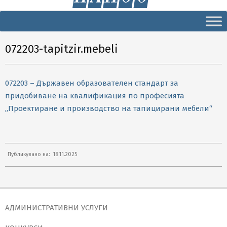
Secondary
Navigation
Menu
072203-tapitzir.mebeli
072203 – Държавен образователен стандарт за
придобиване на квалификация по професията
„Проектиране и производство на тапицирани мебели“
2025-
Публикувано на:
18.11.2025
11-
18
АДМИНИСТРАТИВНИ УСЛУГИ