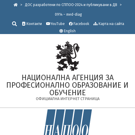
Skip
>
ДОС разработени по СППОО-2024 и публикувани в ДВ
>
to
0914 – med-diag
content
Търсене
Контакти
YouTube
Facebook
Карта на сайта
English
НАЦИОНАЛНА АГЕНЦИЯ ЗА
ПРОФЕСИОНАЛНО ОБРАЗОВАНИЕ И
ОБУЧЕНИЕ
ОФИЦИАЛНА ИНТЕРНЕТ СТРАНИЦА