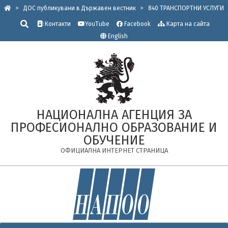
Skip
>
ДОС публикувани в Държавен вестник
>
840 ТРАНСПОРТНИ УСЛУГИ
to
Търсене
Контакти
YouTube
Facebook
Карта на сайта
content
English
НАЦИОНАЛНА АГЕНЦИЯ ЗА
ПРОФЕСИОНАЛНО ОБРАЗОВАНИЕ И
ОБУЧЕНИЕ
ОФИЦИАЛНА ИНТЕРНЕТ СТРАНИЦА