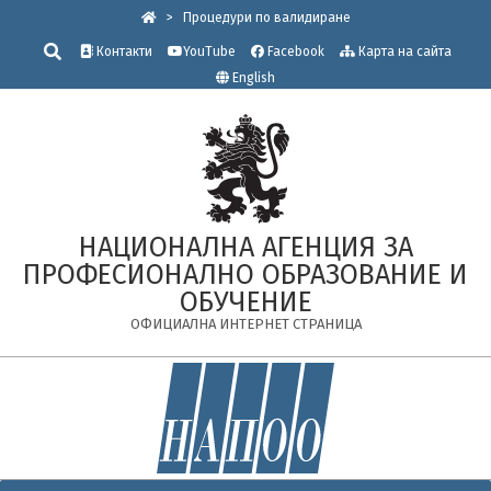
Skip
>
Процедури по валидиране
to
Търсене
Контакти
YouTube
Facebook
Карта на сайта
content
English
НАЦИОНАЛНА АГЕНЦИЯ ЗА
ПРОФЕСИОНАЛНО ОБРАЗОВАНИЕ И
ОБУЧЕНИЕ
ОФИЦИАЛНА ИНТЕРНЕТ СТРАНИЦА