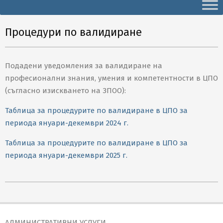
Secondary
Navigation
Menu
Процедури по валидиране
Подадени уведомления за валидиране на
професионални знания, умения и компетентности в ЦПО
(съгласно изискването на ЗПОО):
Таблица за процедурите по валидиране в ЦПО за
периода януари-декември 2024 г.
Таблица за процедурите по валидиране в ЦПО за
периода януари-декември 2025 г.
2024-
04-
08
АДМИНИСТРАТИВНИ УСЛУГИ