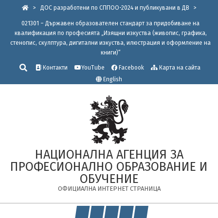
Skip
>
ДОС разработени по СППОО-2024 и публикувани в ДВ
>
to
021301 – Държавен образователен стандарт за придобиване на
content
квалификация по професията „Изящни изкуства (живопис, графика,
стенопис, скулптура, дигитални изкуства, илюстрация и оформление на
книги)“
Търсене
Контакти
YouTube
Facebook
Карта на сайта
English
НАЦИОНАЛНА АГЕНЦИЯ ЗА
ПРОФЕСИОНАЛНО ОБРАЗОВАНИЕ И
ОБУЧЕНИЕ
ОФИЦИАЛНА ИНТЕРНЕТ СТРАНИЦА