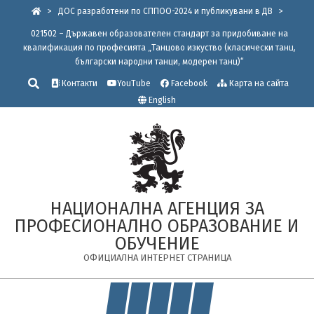
Skip
>
ДОС разработени по СППОО-2024 и публикувани в ДВ
>
to
021502 – Държавен образователен стандарт за придобиване на
content
квалификация по професията „Танцово изкуство (класически танц,
български народни танци, модерен танц)“
Търсене
Контакти
YouTube
Facebook
Карта на сайта
English
НАЦИОНАЛНА АГЕНЦИЯ ЗА
ПРОФЕСИОНАЛНО ОБРАЗОВАНИЕ И
ОБУЧЕНИЕ
ОФИЦИАЛНА ИНТЕРНЕТ СТРАНИЦА