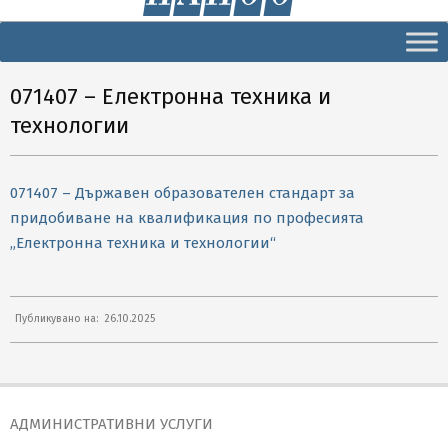
Secondary
Navigation
Menu
071407 – Електронна техника и
технологии
071407 – Държавен образователен стандарт за
придобиване на квалификация по професията
„Електронна техника и технологии“
2025-
Публикувано на:
26.10.2025
10-
26
АДМИНИСТРАТИВНИ УСЛУГИ