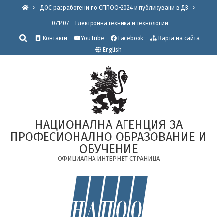
Skip
>
ДОС разработени по СППОО-2024 и публикувани в ДВ
>
to
071407 – Електронна техника и технологии
content
Търсене
Контакти
YouTube
Facebook
Карта на сайта
English
НАЦИОНАЛНА АГЕНЦИЯ ЗА
ПРОФЕСИОНАЛНО ОБРАЗОВАНИЕ И
ОБУЧЕНИЕ
ОФИЦИАЛНА ИНТЕРНЕТ СТРАНИЦА