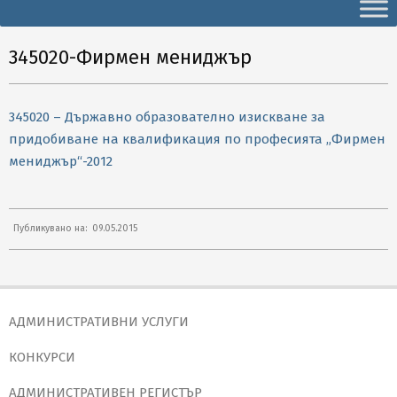
Secondary
Navigation
Menu
345020-Фирмен мениджър
345020 – Държавно образователно изискване за
придобиване на квалификация по професията „Фирмен
мениджър“-2012
2015-
Публикувано на:
09.05.2015
05-
09
АДМИНИСТРАТИВНИ УСЛУГИ
КОНКУРСИ
АДМИНИСТРАТИВЕН РЕГИСТЪР