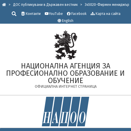
Skip
>
ДОС публикувани в Държавен вестник
>
345020-Фирмен мениджър
to
Търсене
Контакти
YouTube
Facebook
Карта на сайта
content
English
НАЦИОНАЛНА АГЕНЦИЯ ЗА
ПРОФЕСИОНАЛНО ОБРАЗОВАНИЕ И
ОБУЧЕНИЕ
ОФИЦИАЛНА ИНТЕРНЕТ СТРАНИЦА