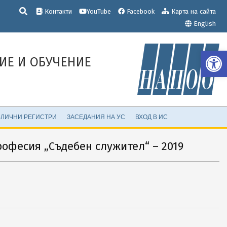
Търсене
Контакти
YouTube
Facebook
Карта на сайта
English
Op
ИЕ И ОБУЧЕНИЕ
ЛИЧНИ РЕГИСТРИ
ЗАСЕДАНИЯ НА УС
ВХОД В ИС
офесия „Съдебен служител“ – 2019