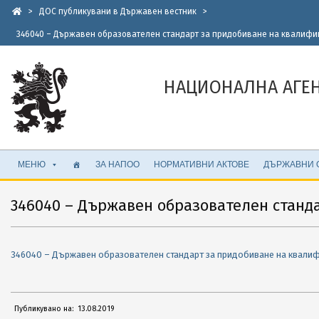
Skip
>
ДОС публикувани в Държавен вестник
>
to
346040 – Държавен образователен стандарт за придобиване на квалифик
content
НАЦИОНАЛНА АГЕ
Secondary
МЕНЮ
ЗА НАПОО
НОРМАТИВНИ АКТОВЕ
ДЪРЖАВНИ 
Navigation
Menu
346040 – Държавен образователен станд
346040 – Държавен образователен стандарт за придобиване на квалиф
2019-
Публикувано на:
13.08.2019
08-