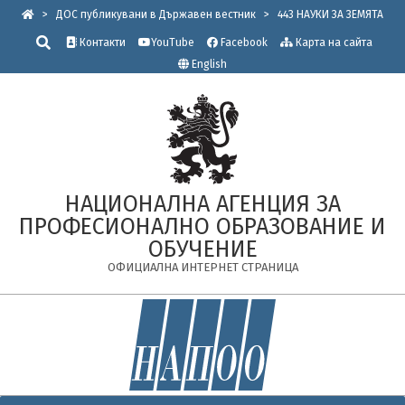
Skip
>
ДОС публикувани в Държавен вестник
>
443 НАУКИ ЗА ЗЕМЯТА
to
Търсене
Контакти
YouTube
Facebook
Карта на сайта
content
English
НАЦИОНАЛНА АГЕНЦИЯ ЗА
ПРОФЕСИОНАЛНО ОБРАЗОВАНИЕ И
ОБУЧЕНИЕ
ОФИЦИАЛНА ИНТЕРНЕТ СТРАНИЦА