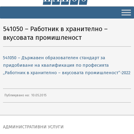
Secondary
Navigation
Menu
541050 – Работник в хранително –
вкусовата промишленост
541050 – Държавен образователен стандарт за
придобиване на квалификация по професията
„Работник в хранително – вкусовата промишленост“-2022
2015-
Публикувано на:
10.05.2015
05-
10
АДМИНИСТРАТИВНИ УСЛУГИ