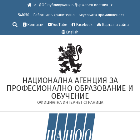
Skip
>
ДОС публикувани в Държавен вестник
>
to
541050 – Работник в хранително – вкусовата промишленост
content
Търсене
Контакти
YouTube
Facebook
Карта на сайта
English
НАЦИОНАЛНА АГЕНЦИЯ ЗА
ПРОФЕСИОНАЛНО ОБРАЗОВАНИЕ И
ОБУЧЕНИЕ
ОФИЦИАЛНА ИНТЕРНЕТ СТРАНИЦА