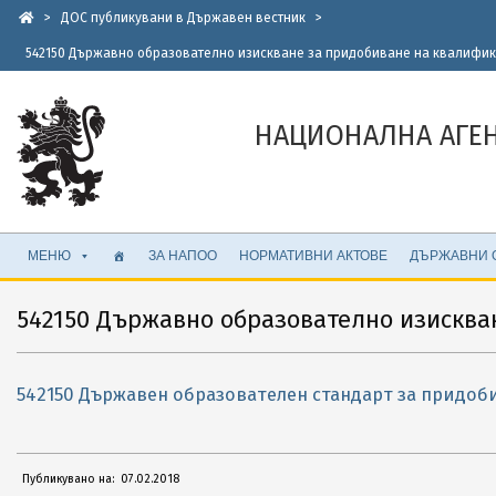
Skip
>
ДОС публикувани в Държавен вестник
>
to
542150 Държавно образователно изискване за придобиване на квалифик
content
НАЦИОНАЛНА АГЕ
Secondary
МЕНЮ
ЗА НАПОО
НОРМАТИВНИ АКТОВЕ
ДЪРЖАВНИ 
Navigation
Menu
542150 Държавно образователно изисква
542150 Държавен образователен стандарт за придоб
2018-
Публикувано на:
07.02.2018
02-