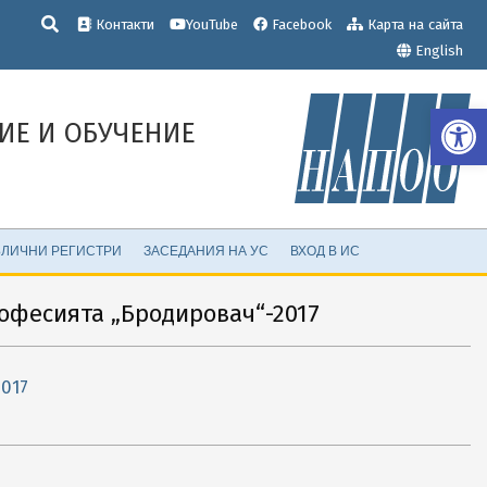
Търсене
Контакти
YouTube
Facebook
Карта на сайта
English
Op
ИЕ И ОБУЧЕНИЕ
ЛИЧНИ РЕГИСТРИ
ЗАСЕДАНИЯ НА УС
ВХОД В ИС
офесията „Бродировач“-2017
017