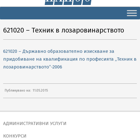
Secondary
Navigation
Menu
621020 – Техник в лозаровинарството
621020 – Държавно образователно изискване за
придобиване на квалификация по професията „Техник в
лозаровинарството“-2006
2015-
Публикувано на:
11.05.2015
05-
11
АДМИНИСТРАТИВНИ УСЛУГИ
КОНКУРСИ