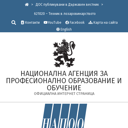
Skip
>
ДОС публикувани в Държавен вестник
>
to
621020 – Техник в лозаровинарството
content
Търсене
Контакти
YouTube
Facebook
Карта на сайта
English
НАЦИОНАЛНА АГЕНЦИЯ ЗА
ПРОФЕСИОНАЛНО ОБРАЗОВАНИЕ И
ОБУЧЕНИЕ
ОФИЦИАЛНА ИНТЕРНЕТ СТРАНИЦА