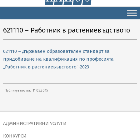
Secondary
Navigation
Menu
621110 – Работник в растениевъдството
621110 – Държавен образователен стандарт за
придобиване на квалификация по професията
„Работник в растениевъдството“-2023
2015-
Публикувано на:
11.05.2015
05-
11
АДМИНИСТРАТИВНИ УСЛУГИ
КОНКУРСИ