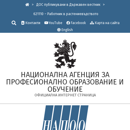
Skip
>
ДОС публикувани в Държавен вестник
>
to
621110 – Работник в растениевъдството
content
Търсене
Контакти
YouTube
Facebook
Карта на сайта
English
НАЦИОНАЛНА АГЕНЦИЯ ЗА
ПРОФЕСИОНАЛНО ОБРАЗОВАНИЕ И
ОБУЧЕНИЕ
ОФИЦИАЛНА ИНТЕРНЕТ СТРАНИЦА