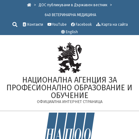
Skip
>
ДОС публикувани в Държавен вестник
>
to
640 ВЕТЕРИНАРНА МЕДИЦИНА
content
Търсене
Контакти
YouTube
Facebook
Карта на сайта
English
НАЦИОНАЛНА АГЕНЦИЯ ЗА
ПРОФЕСИОНАЛНО ОБРАЗОВАНИЕ И
ОБУЧЕНИЕ
ОФИЦИАЛНА ИНТЕРНЕТ СТРАНИЦА