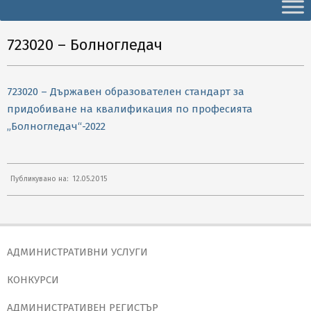
Secondary
Navigation
Menu
723020 – Болногледач
723020 – Държавен образователен стандарт за
придобиване на квалификация по професията
„Болногледач“-2022
2015-
Публикувано на:
12.05.2015
05-
12
АДМИНИСТРАТИВНИ УСЛУГИ
КОНКУРСИ
АДМИНИСТРАТИВЕН РЕГИСТЪР