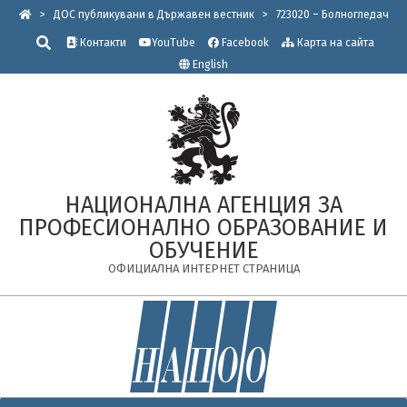
Skip
>
ДОС публикувани в Държавен вестник
>
723020 – Болногледач
to
Търсене
Контакти
YouTube
Facebook
Карта на сайта
content
English
НАЦИОНАЛНА АГЕНЦИЯ ЗА
ПРОФЕСИОНАЛНО ОБРАЗОВАНИЕ И
ОБУЧЕНИЕ
ОФИЦИАЛНА ИНТЕРНЕТ СТРАНИЦА