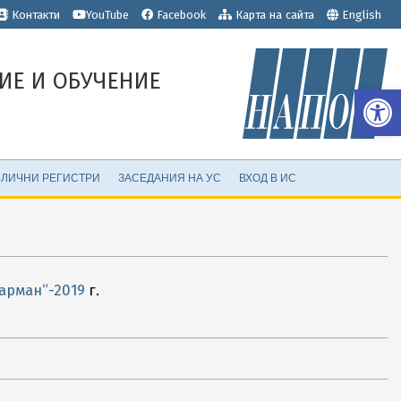
е
Контакти
YouTube
Facebook
Карта на сайта
English
ИЕ И ОБУЧЕНИЕ
Op
ЛИЧНИ РЕГИСТРИ
ЗАСЕДАНИЯ НА УС
ВХОД В ИС
арман“-2019
г.