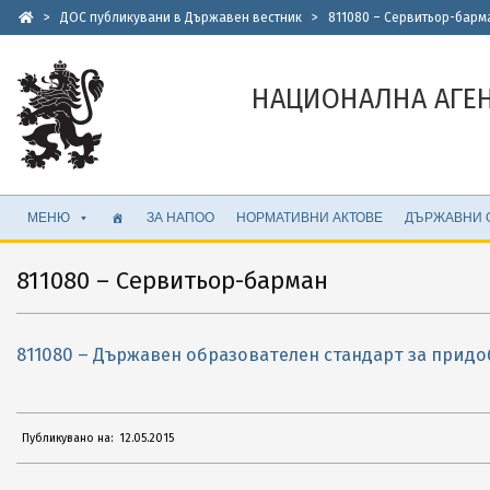
Skip
>
ДОС публикувани в Държавен вестник
>
811080 – Сервитьор-барм
to
content
НАЦИОНАЛНА АГЕ
Secondary
МЕНЮ
ЗА НАПОО
НОРМАТИВНИ АКТОВЕ
ДЪРЖАВНИ 
Navigation
Menu
811080 – Сервитьор-барман
811080 – Държавен образователен стандарт за прид
2015-
Публикувано на:
12.05.2015
05-
12