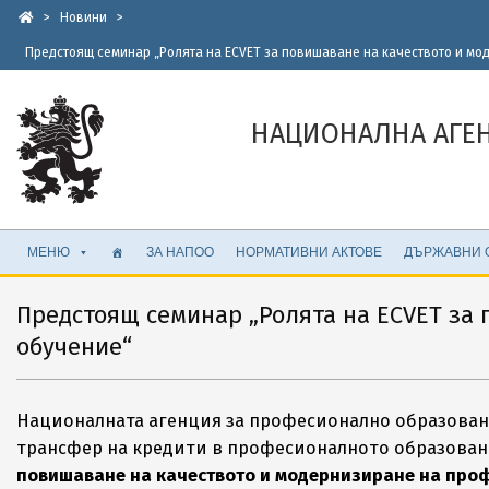
Skip
>
Новини
>
to
Предстоящ семинар „Ролята на ECVET за повишаване на качеството и м
content
НАЦИОНАЛНА АГЕ
Secondary
МЕНЮ
ЗА НАПОО
НОРМАТИВНИ АКТОВЕ
ДЪРЖАВНИ 
Navigation
Menu
Предстоящ семинар „Ролята на ECVET за
обучение“
Националната агенция за професионално образовани
трансфер на кредити в професионалното образование
повишаване на качеството и модернизиране на про