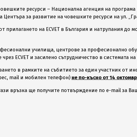
овешките ресурси – Национална агенция на програма „
а Центъра за развитие на човешките ресурси на ул. „Гра
т прилагането на ECVET в България и натрупания до м
офесионални училища, центрове за професионално обу
 чрез ECVET и засилено сътрудничество в системата на
ането в рамките на събитието за един участник от инс
рес, mail и мобилен телефон)
не по-късно от 14 октомвр
тази връзка ще получите потвърждение по e-mail за Ва