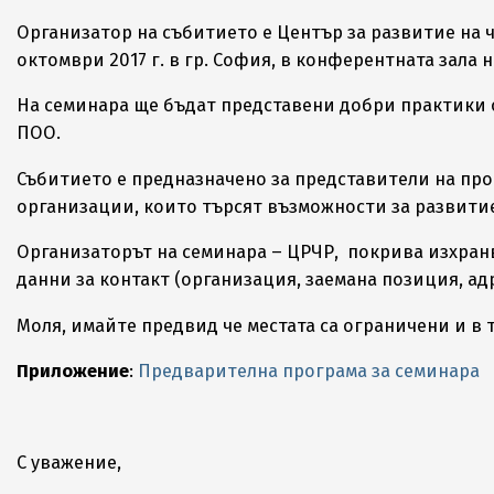
Организатор на събитието е Център за развитие на ч
октомври 2017 г. в гр. София, в конферентната зала н
На семинара ще бъдат представени добри практики о
ПОО.
Събитието е предназначено за представители на пр
организации, които търсят възможности за развитие
Организаторът на семинара – ЦРЧР, покрива изхранв
данни за контакт (организация, заемана позиция, ад
Моля, имайте предвид че местата са ограничени и в 
Приложение
:
Предварителна програма за семинара
С уважение,