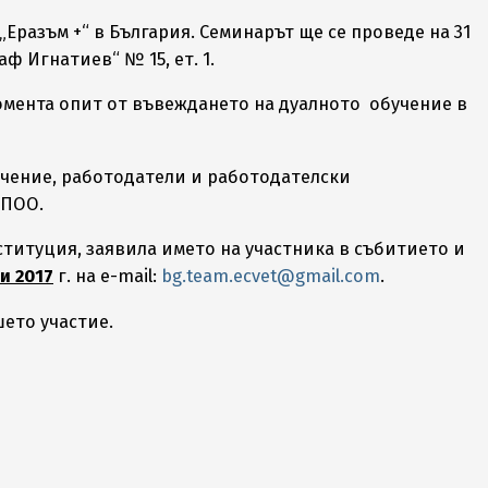
Еразъм +“ в България. Семинарът ще се проведе на 31
ф Игнатиев“ № 15, ет. 1.
омента опит от въвеждането на дуалното обучение в
чение, работодатели и работодателски
 ПОО.
титуция, заявила името на участника в събитието и
и 2017
г. на e-mail:
bg.team.ecvet@gmail.com
.
шето участие.