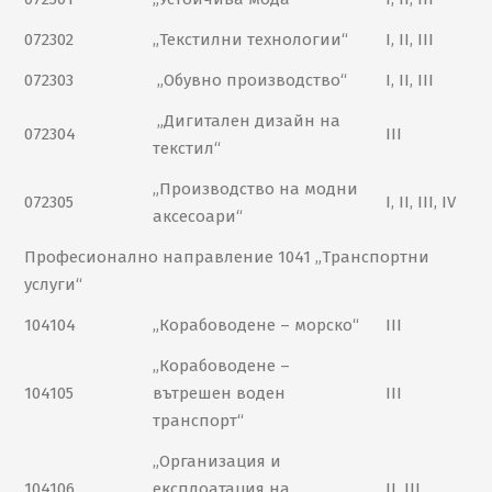
072302
„Текстилни технологии“
I, II, III
072303
„Обувно производство“
I, II, III
„Дигитален дизайн на
072304
III
текстил“
„Производство на модни
072305
I, II, III, IV
аксесоари“
Професионално направление 1041 „Транспортни
услуги“
104104
„Корабоводене – морско“
III
„Корабоводене –
104105
вътрешен воден
III
транспорт“
„Организация и
104106
експлоатация на
II, III