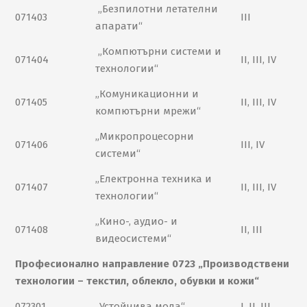
„Безпилотни летателни
071403
III
апарати“
„Компютърни системи и
071404
II, III, IV
технологии“
„Комуникационни и
071405
II, III, IV
компютърни мрежи“
„Микропроцесорни
071406
III, IV
системи“
„Електронна техника и
071407
II, III, IV
технологии“
„Кино-, аудио- и
071408
II, III
видеосистеми“
Професионално направление 0723 „Производствени
технологии – текстил, облекло, обувки и кожи“
072301
„Устойчива мода“
I, II, III