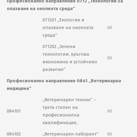
Професионално направление 0712 „Технологии за
опазване на околната среда“
071201 „Екология и
опазване на околната
III
среда“
071202 „Зелени
технологии, кръгова
III
икономика и устойчиво
развитие“
Професионално направление 0841 „Ветеринарна
медицина“
„Ветеринарен техник“ –
трета степен на
084101
III
професионална
квалификация,
084102
„Ветеринарен лаборант“
III