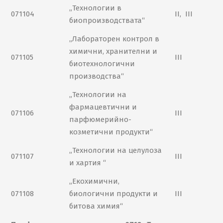
„Технологии в
071104
II, III
биопроизводствата“
„Лабораторен контрол в
химични, хранителни и
071105
III
биотехнологични
производства“
„Технологии на
фармацевтични и
071106
III
парфюмерийно-
козметични продукти“
„Технологии на целулоза
071107
III
и хартия “
„Екохимични,
071108
биологични продукти и
III
битова химия“