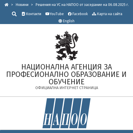
Skip
>
Новини
>
Решения на УС на НАПОО от заседание на 06.08.2025 г.
to
Търсене
Контакти
YouTube
Facebook
Карта на сайта
content
English
НАЦИОНАЛНА АГЕНЦИЯ ЗА
ПРОФЕСИОНАЛНО ОБРАЗОВАНИЕ И
ОБУЧЕНИЕ
ОФИЦИАЛНА ИНТЕРНЕТ СТРАНИЦА