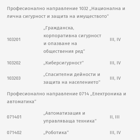
Професионално направление 1032 „Национална и
лична сигурност и защита на имуществото“
„Гражданска,
корпоративна сигурност
103201
III, IV
и опазване на
обществения ред“
103202
„Киберсигурност“
III, IV
„Спасителни дейности и
103203
III, IV
защита на населението“
Професионално направление 0714 „Електроника и
автоматика“
„Автоматизация и
071401
II, III
управляваща техника“
071402
„Роботика“
III, IV