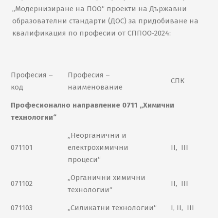
„Модернизиране на ПОО“ проекти на Държавни
образователни стандарти (ДОС) за придобиване на
квалификация по професии от СППОО-2024:
Професия –
Професия –
СПК
код
наименование
Професионално направление 0711 „Химични
технологии“
„Неорганични и
071101
електрохимични
II, III
процеси“
„Органични химични
071102
II, III
технологии“
071103
„Силикатни технологии“
I, II, III