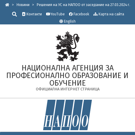
Skip
>
Новини
>
Решения на УС на НАПОО от заседание на 27.03.2024 г.
to
Търсене
Контакти
YouTube
Facebook
Карта на сайта
content
English
НАЦИОНАЛНА АГЕНЦИЯ ЗА
ПРОФЕСИОНАЛНО ОБРАЗОВАНИЕ И
ОБУЧЕНИЕ
ОФИЦИАЛНА ИНТЕРНЕТ СТРАНИЦА