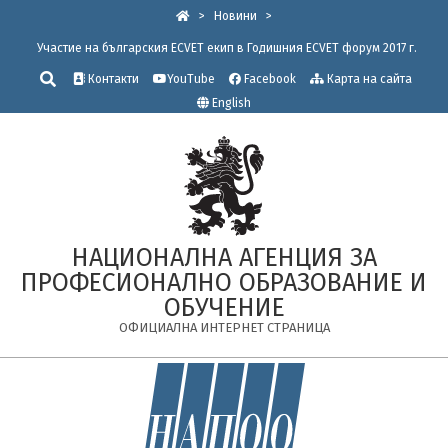
Skip
>
Новини
>
to
Участие на българския ECVET eкип в Годишния ECVET форум 2017 г.
content
Търсене
Контакти
YouTube
Facebook
Карта на сайта
English
НАЦИОНАЛНА АГЕНЦИЯ ЗА
ПРОФЕСИОНАЛНО ОБРАЗОВАНИЕ И
ОБУЧЕНИЕ
ОФИЦИАЛНА ИНТЕРНЕТ СТРАНИЦА