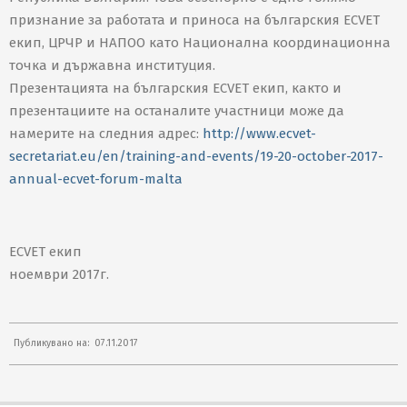
признание за работата и приноса на българския ЕCVET
екип, ЦРЧР и НАПОО като Национална координационна
точка и държавна институция.
Презентацията на българския ECVET екип, както и
презентациите на останалите участници може да
намерите на следния адрес:
http://www.ecvet-
secretariat.eu/en/training-and-events/19-20-october-2017-
annual-ecvet-forum-malta
ECVET екип
ноември 2017г.
2017-
Публикувано на:
07.11.2017
11-
07