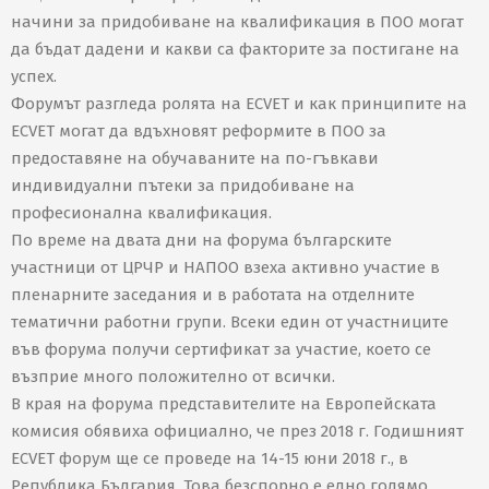
начини за придобиване на квалификация в ПОО могат
да бъдат дадени и какви са факторите за постигане на
успех.
Форумът разгледа ролята на ECVET и как принципите на
ECVET могат да вдъхновят реформите в ПОО за
предоставяне на обучаваните на по-гъвкави
индивидуални пътеки за придобиване на
професионална квалификация.
По време на двата дни на форума българските
участници от ЦРЧР и НАПОО взеха активно участие в
пленарните заседания и в работата на отделните
тематични работни групи. Всеки един от участниците
във форума получи сертификат за участие, което се
възприе много положително от всички.
В края на форума представителите на Европейската
комисия обявиха официално, че през 2018 г. Годишният
ECVET форум ще се проведе на 14-15 юни 2018 г., в
Република България. Това безспорно е едно голямо