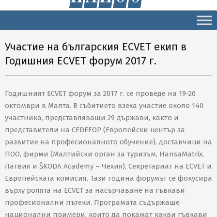
Secondary
Navigation
Menu
Участие на българския ECVET eкип в
Годишния ECVET форум 2017 г.
Годишният ECVET форум за 2017 г. се проведе на 19-20
октомври в Малта. В събитието взеха участие около 140
участника, представляващи 29 държави, както и
представители на CEDEFOP (Европейски център за
развитие на професионалното обучение), доставчици на
ПОО, фирми (Малтийски орган за туризъм, HansaMatrix,
Латвия и ŠKODA Academy – Чехия), Секретариат на ECVET и
Европейската комисия. Тази година форумът се фокусира
върху ролята на ECVET за насърчаване на гъвкави
професионални пътеки. Програмата съдържаше
национални примери, които да покажат какви гъвкави