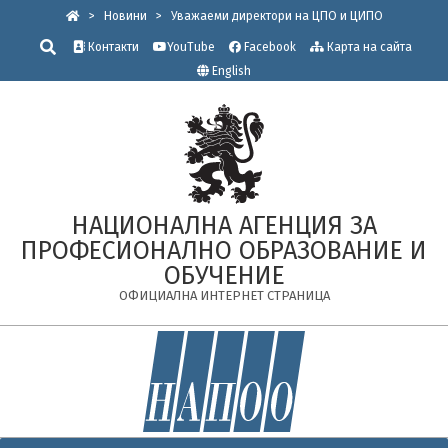
Skip
>
Новини
>
Уважаеми директори на ЦПО и ЦИПО
to
Търсене
Контакти
YouTube
Facebook
Карта на сайта
content
English
НАЦИОНАЛНА АГЕНЦИЯ ЗА
ПРОФЕСИОНАЛНО ОБРАЗОВАНИЕ И
ОБУЧЕНИЕ
ОФИЦИАЛНА ИНТЕРНЕТ СТРАНИЦА