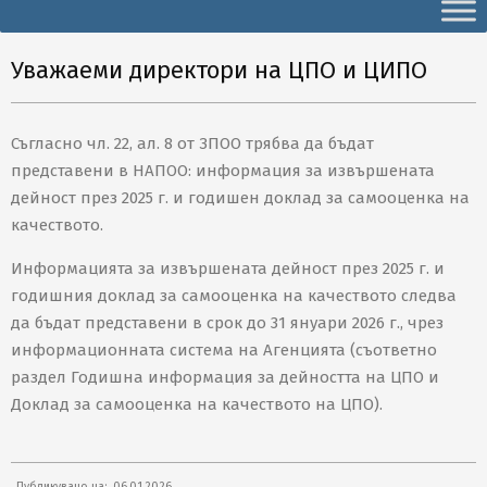
Secondary
Navigation
Menu
Уважаеми директори на ЦПО и ЦИПО
Съгласно чл. 22, ал. 8 от ЗПОО трябва да бъдат
представени в НАПОО: информация за извършената
дейност през 2025 г. и годишен доклад за самооценка на
качеството.
Информацията за извършената дейност през 2025 г. и
годишния доклад за самооценка на качеството следва
да бъдат представени в срок до 31 януари 2026 г., чрез
информационната система на Агенцията (съответно
раздел Годишна информация за дейността на ЦПО и
Доклад за самооценка на качеството на ЦПО).
2026-
Публикувано на:
06.01.2026