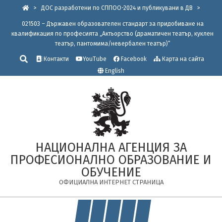
Skip
>
ДОС разработени по СППОО-2024 и публикувани в ДВ
>
to
021503 – Държавен образователен стандарт за придобиване на
content
квалификация по професията „Актьорство (драматичен театър, куклен
театър, пантомима/невербален театър)“
Търсене
Контакти
YouTube
Facebook
Карта на сайта
English
НАЦИОНАЛНА АГЕНЦИЯ ЗА
ПРОФЕСИОНАЛНО ОБРАЗОВАНИЕ И
ОБУЧЕНИЕ
ОФИЦИАЛНА ИНТЕРНЕТ СТРАНИЦА