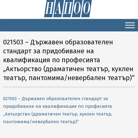
Secondary
Navigation
Menu
021503 – Държавен образователен
стандарт за придобиване на
квалификация по професията
„Актьорство (драматичен театър, куклен
театър, пантомима/невербален театър)“
021503 – Държавен образователен стандарт за
придобиване на квалификация по професията
„Актьорство (драматичен театър, куклен театър,
пантомима/невербален театър)“