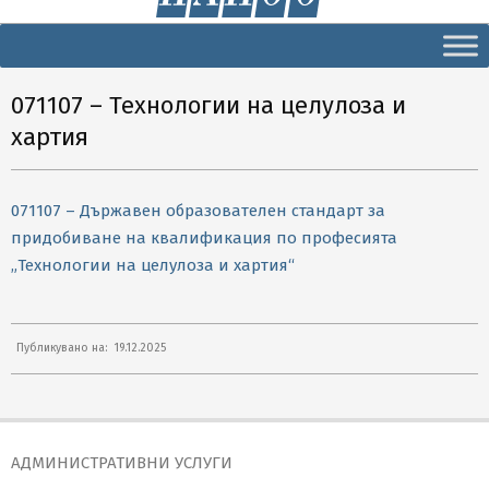
Secondary
Navigation
Menu
071107 – Технологии на целулоза и
хартия
071107 – Държавен образователен стандарт за
придобиване на квалификация по професията
„Технологии на целулоза и хартия“
2025-
Публикувано на:
19.12.2025
12-
19
АДМИНИСТРАТИВНИ УСЛУГИ