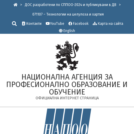
Skip
>
ДОС разработени по СППОО-2024 и публикувани в ДВ
>
to
071107 – Технологии на целулоза и хартия
content
Търсене
Контакти
YouTube
Facebook
Карта на сайта
English
НАЦИОНАЛНА АГЕНЦИЯ ЗА
ПРОФЕСИОНАЛНО ОБРАЗОВАНИЕ И
ОБУЧЕНИЕ
ОФИЦИАЛНА ИНТЕРНЕТ СТРАНИЦА