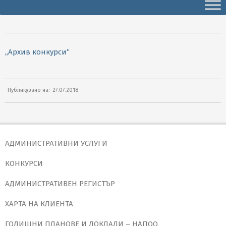
Secondary
Navigation
Menu
„Архив конкурси“
2018-
Публикувано на:
27.07.2018
07-
27
АДМИНИСТРАТИВНИ УСЛУГИ
КОНКУРСИ
АДМИНИСТРАТИВЕН РЕГИСТЪР
ХАРТА НА КЛИЕНТА
ГОДИШНИ ПЛАНОВЕ И ДОКЛАДИ – НАПОО