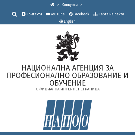
Skip
>
Конкурси
>
to
Търсене
Контакти
YouTube
Facebook
Карта на сайта
content
English
НАЦИОНАЛНА АГЕНЦИЯ ЗА
ПРОФЕСИОНАЛНО ОБРАЗОВАНИЕ И
ОБУЧЕНИЕ
ОФИЦИАЛНА ИНТЕРНЕТ СТРАНИЦА