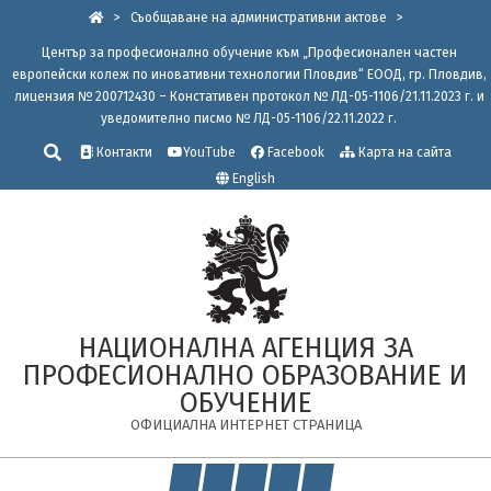
Skip
>
Съобщаване на административни актове
>
to
Център за професионално обучение към „Професионален частен
content
европейски колеж по иновативни технологии Пловдив“ ЕООД, гр. Пловдив,
лицензия № 200712430 – Констативен протокол № ЛД-05-1106/21.11.2023 г. и
уведомително писмо № ЛД-05-1106/22.11.2022 г.
Търсене
Контакти
YouTube
Facebook
Карта на сайта
English
НАЦИОНАЛНА АГЕНЦИЯ ЗА
ПРОФЕСИОНАЛНО ОБРАЗОВАНИЕ И
ОБУЧЕНИЕ
ОФИЦИАЛНА ИНТЕРНЕТ СТРАНИЦА