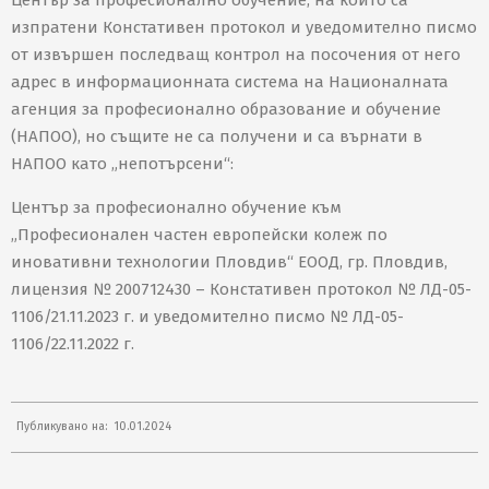
изпратени Констативен протокол и уведомително писмо
от извършен последващ контрол на посочения от него
адрес в информационната система на Националната
агенция за професионално образование и обучение
(НАПОО), но същите не са получени и са върнати в
НАПОО като „непотърсени“:
Център за професионално обучение към
„Професионален частен европейски колеж по
иновативни технологии Пловдив“ ЕООД, гр. Пловдив,
лицензия № 200712430 – Констативен протокол № ЛД-05-
1106/21.11.2023 г. и уведомително писмо № ЛД-05-
1106/22.11.2022 г.
2024-
Публикувано на:
10.01.2024
01-
10