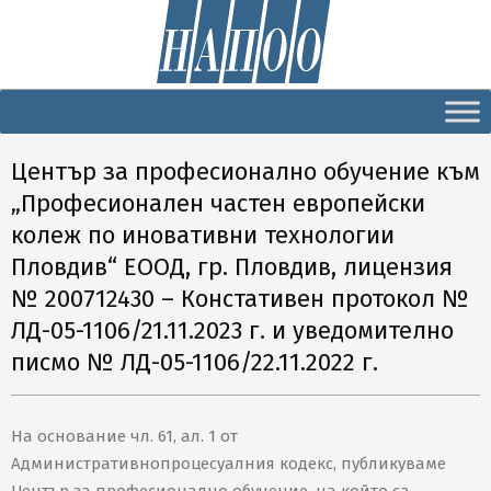
Secondary
Navigation
Menu
Център за професионално обучение към
„Професионален частен европейски
колеж по иновативни технологии
Пловдив“ ЕООД, гр. Пловдив, лицензия
№ 200712430 – Констативен протокол №
ЛД-05-1106/21.11.2023 г. и уведомително
писмо № ЛД-05-1106/22.11.2022 г.
На основание чл. 61, ал. 1 от
Административнопроцесуалния кодекс, публикуваме
Център за професионално обучение, на който са