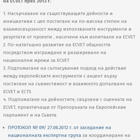
на ECVET през 2013 г.
1. Насърчаване на съществуващите дейности и
инициативи с цел постигане на по-висока степен на
взаимосвързаност между използваните инструменти и
резултати от проекти , насочени към изпитване на ECVET
2. По-нататъшно развитие на ECVET общността
посредством изграждане и разширяване на
национални мрежи за ECVET
3. Подпомагане на съгласувания подход на действие
между европейските инструменти с акцент върху
постигане на съвместимост и взаимното допълване на
ECVET и ECTS
4. Подпомагане на дейностите, свързани с оценката на
ECVET, произтичащи от Препоръката на Европейския
парламент и на Съвета
ПРОТОКОЛ № 09/ 27.06.2012 г. от заседание на
националната експертна група
за координиране на