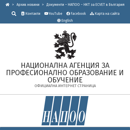
Skip
>
Архив новини
>
Документи – НАПОО – НКТ за ECVET в България
to
Търсене
Контакти
YouTube
Facebook
Карта на сайта
content
English
НАЦИОНАЛНА АГЕНЦИЯ ЗА
ПРОФЕСИОНАЛНО ОБРАЗОВАНИЕ И
ОБУЧЕНИЕ
ОФИЦИАЛНА ИНТЕРНЕТ СТРАНИЦА