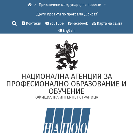
Skip
>
Приключени международни проекти
>
to
Други проекти по програма „Сократ“
content
Търсене
Контакти
YouTube
Facebook
Карта на сайта
English
НАЦИОНАЛНА АГЕНЦИЯ ЗА
ПРОФЕСИОНАЛНО ОБРАЗОВАНИЕ И
ОБУЧЕНИЕ
ОФИЦИАЛНА ИНТЕРНЕТ СТРАНИЦА