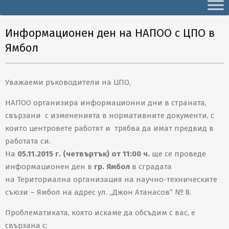
Secondary
Navigation
Menu
Информационен ден на НАПОО с ЦПО в
Ямбол
Уважаеми ръководители на ЦПО,
НАПОО организира информационни дни в страната,
свързани с измененията в нормативните документи, с
които центровете работят и трябва да имат предвид в
работата си.
На
05.11.2015 г. (четвъртък) от 11:00 ч.
ще се проведе
информационен ден в
гр. Ямбол
в сградата
на Териториална организация на научно-техническите
съюзи – Ямбол на адрес ул. „Джон Атанасов“ № 8.
Проблематиката, която искаме да обсъдим с вас, е
свързана с: