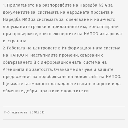
1. Прилагането на разпоредбите на Наредба № 4 за
документите за системата на народната просвета и
Наредба № 3 за системата за оценяване и най-често
допусканите грешки в прилагането им, констатирани
при проверките, които експертите на НАПОО извършват
в страната.
2. Работата на центровете в Информационната система
на НАПОО и настъпилите промени, свързани с
обвързването й с информационната система на
Агенцията по заетостта. Очакваме да чуем и вашите
предложения за подобряване на новия сайт на НАПОО.
Ще имате възможност да зададете своите въпроси и да
обмените добри практики с колегите си.
2015-
Публикувано на:
20.10.2015
10-
20