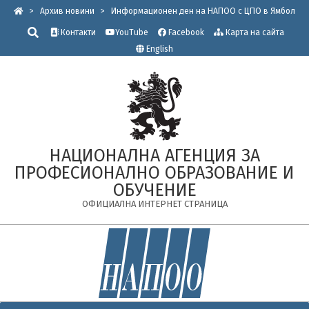
Skip
>
Архив новини
>
Информационен ден на НАПОО с ЦПО в Ямбол
to
Търсене
Контакти
YouTube
Facebook
Карта на сайта
content
English
НАЦИОНАЛНА АГЕНЦИЯ ЗА
ПРОФЕСИОНАЛНО ОБРАЗОВАНИЕ И
ОБУЧЕНИЕ
ОФИЦИАЛНА ИНТЕРНЕТ СТРАНИЦА