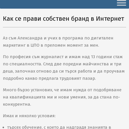
Secondary
Navigation
Menu
Как се прави собствен бранд в Интернет
Аз съм Александра и учих в програма по дигитален
маркетинг в ЦПО в преломен момент за мен.
По професия съм журналист и имам над 13 години стаж
по специалността. След две поредни майчинства и три
деца, започнах отново да си търся работа и да проучвам
подробно какво предлага трудовият пазар.
Много бързо установих, че имам нужда от подобряване
на квалификацията ми и нови умения, за да стана по-
конкурентна.
Имах и няколко условия:
търсех обучение, с което да надградя знанията в