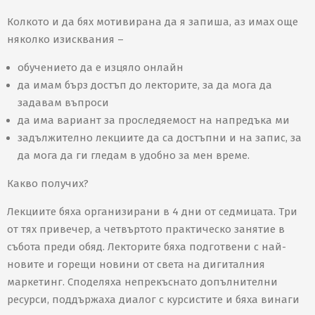
Колкото и да бях мотивирана да я запиша, аз имах още
няколко изисквания –
обучението да е изцяло онлайн
да имам бърз достъп до лекторите, за да мога да
задавам въпроси
да има вариант за проследяемост на напредъка ми
задължително лекциите да са достъпни и на запис, за
да мога да ги гледам в удобно за мен време.
Какво получих?
Лекциите бяха организирани в 4 дни от седмицата. Три
от тях привечер, а четвъртото практическо занятие в
събота преди обяд. Лекторите бяха подготвени с най-
новите и горещи новини от света на дигиталния
маркетинг. Споделяха непрекъснато допълнителни
ресурси, поддържаха диалог с курсистите и бяха винаги