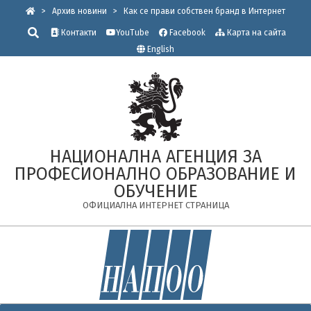
Skip
>
Архив новини
>
Как се прави собствен бранд в Интернет
to
Търсене
Контакти
YouTube
Facebook
Карта на сайта
content
English
НАЦИОНАЛНА АГЕНЦИЯ ЗА
ПРОФЕСИОНАЛНО ОБРАЗОВАНИЕ И
ОБУЧЕНИЕ
ОФИЦИАЛНА ИНТЕРНЕТ СТРАНИЦА