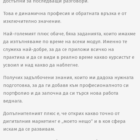
достъпни за последващи разговори.
Това е динамична професия и обратната връзка е от
изключително значение.
Най-големият плюс обаче, бяха заданията, които имахме
да изпълняваме по време на всеки модул. Именно те
служеха най-добре, за да се приложи всичко на
практика и да се види в реално време какво курсистът е
усвоил и над какво да наблегне.
Получих задълбочени знания, които ми дадоха нужната
подготовка, за да ги добавя към професионалното си
портфолио и да започна да си търся нова работа
веднага.
Допълнителният плюс е, че открих какво точно от
дигиталния маркетинг е „моето нещо“ и в коя сфера
искам да се развивам.