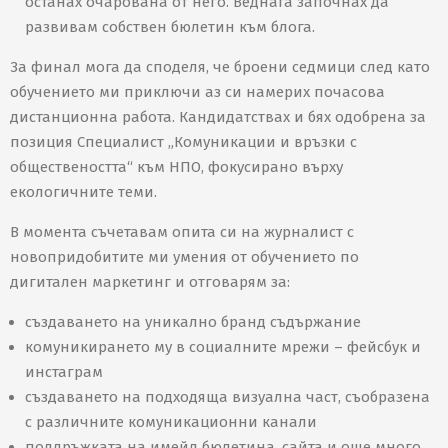
останах очарована от него. Веднага започнах да
развивам собствен бюлетин към блога.
За финал мога да споделя, че броени седмици след като
обучението ми приключи аз си намерих почасова
дистанционна работа. Кандидатствах и бях одобрена за
позиция Специалист „Комуникации и връзки с
обществеността“ към НПО, фокусирано върху
екологичните теми.
В момента съчетавам опита си на журналист с
новопридобитите ми умения от обучението по
дигитален маркетинг и отговарям за:
създаването на уникално бранд съдържание
комуникирането му в социалните мрежи – фейсбук и
инстаграм
създаването на подходяща визуална част, съобразена
с различните комуникационни канали
поддръжката на имейл бюлетина, сайта и още много