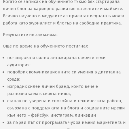
Когато се записах на обучението тъкмо бях стартирала
личен блог за кариерно развитие на жените и майките.
Всичко научено в модулите аз прилагах веднага в моята
работа като журналист и блогър на свободна практика.
Резултатите не закъсняха.
Още по време на обучението постигнах
по-широка и силно ангажирана с моите теми
аудитория;
подобрих комуникационните си умения в дигитална
среда;
изградих силен личен бранд, който вече е
разпознаваем в своята ниша;
станах по-уверена и спокойна в техническата работа,
свързана с поддръжката на блога и социалните мрежи
към него – фейсбук, инстаграм, линкедин
за първи път от програмата чух за имейл маркетинга и