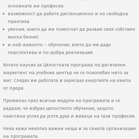
основната ми професия
възможност да работя дистанционно и на свободна
практика
умения, които да ми помогнат да развия своя собствен
малък бизнес
и най-важното – обучение, което да ми даде
перспектива и по-добра реализация
Когато научих за Цялостната програма по дигитален
маркетинг на учебния център не се поколебах нито за
миг. Следях им работата и харесвах енергията на екипа
от преди.
Преминах през всички модули на програмата и се
радвам, че избрах цялостното обучение, защото
наистина успях да усетя духа и живеца на тази професия.
Нека кажа няколко важни неща и за самата организация
на програмата.