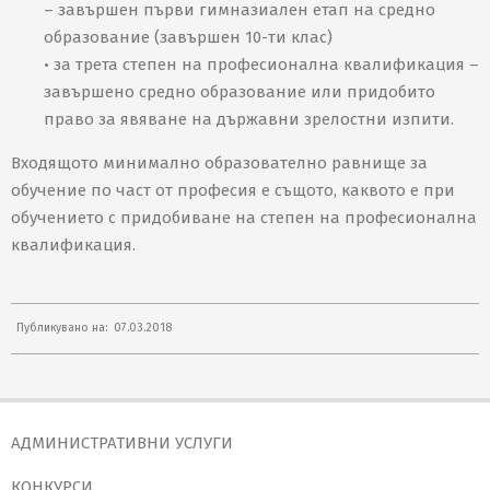
– завършен първи гимназиален етап на средно
образование (завършен 10-ти клас)
• за трета степен на професионална квалификация –
завършено средно образование или придобито
право за явяване на държавни зрелостни изпити.
Входящото минимално образователно равнище за
обучение по част от професия е същото, каквото е при
обучението с придобиване на степен на професионална
квалификация.
2018-
Публикувано на:
07.03.2018
03-
07
АДМИНИСТРАТИВНИ УСЛУГИ
КОНКУРСИ