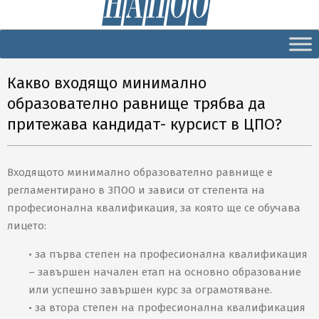
Secondary
Navigation
Menu
Какво входящо минимално
образователно равнище трябва да
притежава кандидат- курсист в ЦПО?
Входящото минимално образователно равнище е
регламентирано в ЗПОО и зависи от степента на
професионална квалификация, за която ще се обучава
лицето:
• за първа степен на професионална квалификация
– завършен начален етап на основно образование
или успешно завършен курс за ограмотяване.
• за втора степен на професионална квалификация