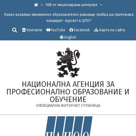
Skip
>
ЧЗВ от лицензирани центрове
>
to
Какво входящо минимално образователно равнище трябва да притежава
content
кандидат- курсист в ЦПО?
Търсене
Контакти
YouTube
Facebook
Карта на сайта
English
НАЦИОНАЛНА АГЕНЦИЯ ЗА
ПРОФЕСИОНАЛНО ОБРАЗОВАНИЕ И
ОБУЧЕНИЕ
ОФИЦИАЛНА ИНТЕРНЕТ СТРАНИЦА