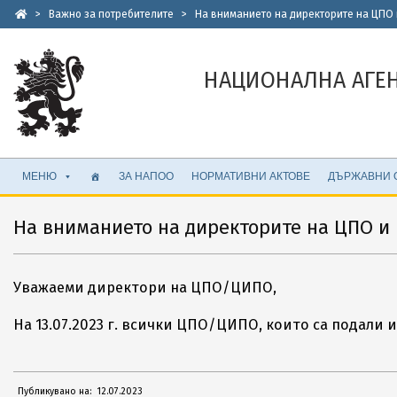
Skip
>
Важно за потребителите
>
На вниманието на директорите на ЦПО
to
content
НАЦИОНАЛНА АГЕ
Secondary
МЕНЮ
ЗА НАПОО
НОРМАТИВНИ АКТОВЕ
ДЪРЖАВНИ 
Navigation
Menu
На вниманието на директорите на ЦПО и
Уважаеми директори на ЦПО/ЦИПО,
На 13.07.2023 г. всички ЦПО/ЦИПО, които са подали
2023-
Публикувано на:
12.07.2023