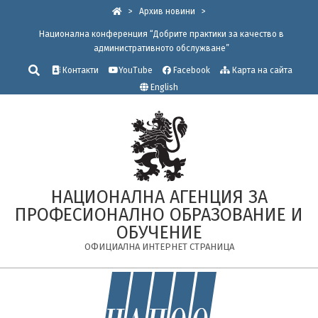
Skip
>
Архив новини
>
to
Национална конференция “Добрите практики за качество в
content
административното обслужване”
Търсене
Контакти
YouTube
Facebook
Карта на сайта
English
НАЦИОНАЛНА АГЕНЦИЯ ЗА
ПРОФЕСИОНАЛНО ОБРАЗОВАНИЕ И
ОБУЧЕНИЕ
ОФИЦИАЛНА ИНТЕРНЕТ СТРАНИЦА