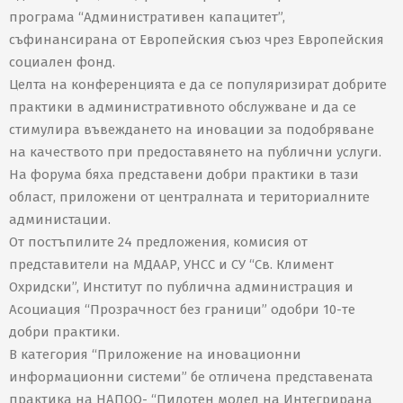
програма “Административен капацитет”,
съфинансирана от Европейския съюз чрез Европейския
социален фонд.
Целта на конференцията е да се популяризират добрите
практики в административното обслужване и да се
стимулира въвеждането на иновации за подобряване
на качеството при предоставянето на публични услуги.
На форума бяха представени добри практики в тази
област, приложени от централната и териториалните
администации.
От постъпилите 24 предложения, комисия от
представители на МДААР, УНСС и СУ “Св. Климент
Охридски”, Институт по публична администрация и
Асоциация “Прозрачност без граници” одобри 10-те
добри практики.
В категория “Приложение на иновационни
информационни системи” бе отличена представената
практика на НАПОО- “Пилотен модел на Интегрирана