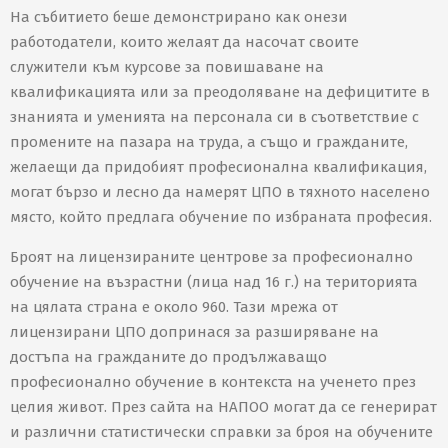
На събитието беше демонстрирано как онези
работодатели, които желаят да насочат своите
служители към курсове за повишаване на
квалификацията или за преодоляване на дефицитите в
знанията и уменията на персонала си в съответствие с
промените на пазара на труда, а също и гражданите,
желаещи да придобият професионална квалификация,
могат бързо и лесно да намерят ЦПО в тяхното населено
място, който предлага обучение по избраната професия.
Броят на лицензираните центрове за професионално
обучение на възрастни (лица над 16 г.) на територията
на цялата страна е около 960. Тази мрежа от
лицензирани ЦПО допринася за разширяване на
достъпа на гражданите до продължаващо
професионално обучение в контекста на ученето през
целия живот. През сайта на НАПОО могат да се генерират
и различни статистически справки за броя на обучените