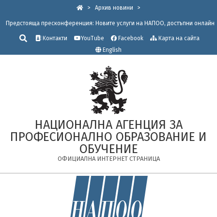
Skip
>
Архив новини
>
to
Предстояща пресконференция: Новите услуги на НАПОО, достъпни онлайн
content
Търсене
Контакти
YouTube
Facebook
Карта на сайта
English
НАЦИОНАЛНА АГЕНЦИЯ ЗА
ПРОФЕСИОНАЛНО ОБРАЗОВАНИЕ И
ОБУЧЕНИЕ
ОФИЦИАЛНА ИНТЕРНЕТ СТРАНИЦА