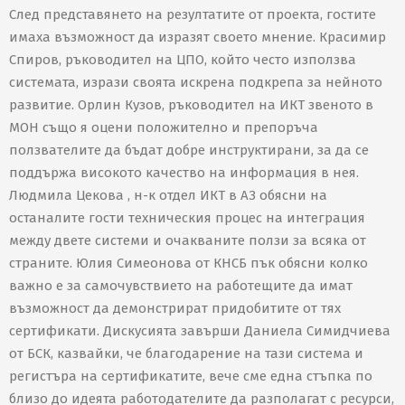
След представянето на резултатите от проекта, гостите
имаха възможност да изразят своето мнение. Красимир
Спиров, ръководител на ЦПО, който често използва
системата, изрази своята искрена подкрепа за нейното
развитие. Орлин Кузов, ръководител на ИКТ звеното в
МОН също я оцени положително и препоръча
ползвателите да бъдат добре инструктирани, за да се
поддържа високото качество на информация в нея.
Людмила Цекова , н-к отдел ИКТ в АЗ обясни на
останалите гости техническия процес на интеграция
между двете системи и очакваните ползи за всяка от
страните. Юлия Симеонова от КНСБ пък обясни колко
важно е за самочувствието на работещите да имат
възможност да демонстрират придобитите от тях
сертификати. Дискусията завърши Даниела Симидчиева
от БСК, казвайки, че благодарение на тази система и
регистъра на сертификатите, вече сме една стъпка по
близо до идеята работодателите да разполагат с ресурси,