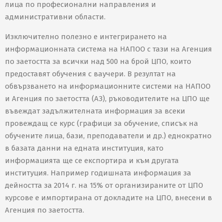
лица по професионални направления и
административни области.
Изключително полезно е интегрирането на
информационната система на НАПОО с тази на Агенция
по заетостта за всички над 500 на брой ЦПО, които
предоставят обучения с ваучери. В резултат на
обвързването на информационните системи на НАПОО
и Агенция по заетостта (АЗ), ръководителите на ЦПО ще
въвеждат задължителната информация за всеки
провеждащ се курс (графици за обучение, списък на
обучените лица, бази, преподаватели и др.) еднократно
в базата данни на едната институция, като
информацията ще се експортира и към другата
институция. Например годишната информация за
дейността за 2014 г. на 15% от организираните от ЦПО
курсове е импортирана от докладите на ЦПО, внесени в
Агенция по заетостта.