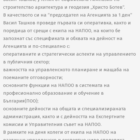
строителство архитектура и геодезия „Христо Ботев“.
В качеството си на “председател на Агенцията за 1 ден”
Васил Ташков проведе първата си оперативка, както и
поредица от срещи с екипа на НАПОО, на които бе
запознат със спецификата и обхвата на дейност на
Агенцията и по-специално с:
оперативните и стратегически аспекти на управлението
в публичния сектор;
важността на управленското планиране и мащаба на
поеманите отговорности;
основните функции на НАПОО в системата на
професионално образование и обучение в
България(ПОО);
основните дейности на общата и специализираната
администрация, както и с дейността на Експертните
комисии и Управителния съвет на НАПОО.
В рамките на деня колеги от екипа на НАПОО на
различно управленско и експертно ниво споделиха