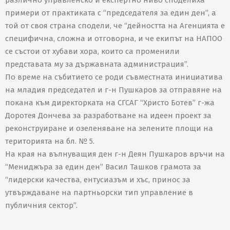
примери от практиката с “председателя за един ден”, а
той от своя страна сподели, че “дейността на Агенцията е
специфична, сложна и отговорна, и че екипът на НАПОО
се състои от хубави хора, които са променили
представата му за държавната администрация”.
По време на събитието се роди съвместната инициатива
на младия председател и г-н Пушкаров за отправяне на
покана към директорката на СГСАГ “Христо Ботев” г-жа
Доротея Дончева за разработване на идеен проект за
реконструиране и озеленяване на зелените площи на
територията на бл. № 5.
На края на вълнуващия ден г-н Деян Пушкаров връчи на
“Мениджъра за един ден” Васил Ташков грамота за
“лидерски качества, ентусиазъм и хъс, принос за
утвърждаване на партньорски тип управление в
публичния сектор”.