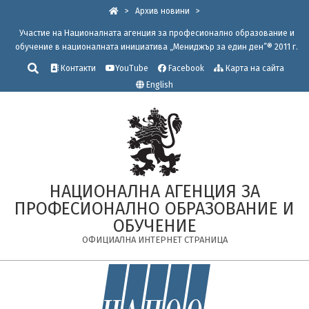
Skip
>
Архив новини
>
to
Участие на Националната агенция за професионално образование и
content
обучение в националната инициатива „Мениджър за един ден”® 2011 г.
Търсене
Контакти
YouTube
Facebook
Карта на сайта
English
НАЦИОНАЛНА АГЕНЦИЯ ЗА
ПРОФЕСИОНАЛНО ОБРАЗОВАНИЕ И
ОБУЧЕНИЕ
ОФИЦИАЛНА ИНТЕРНЕТ СТРАНИЦА