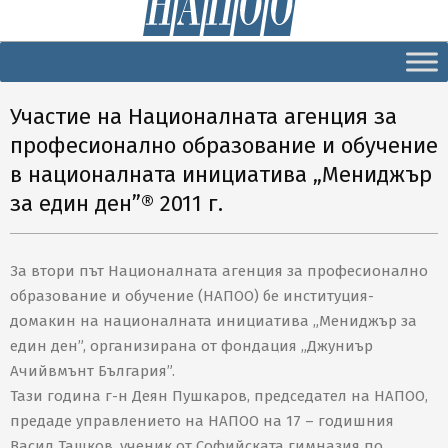
Secondary
Navigation
Menu
Участие на Националната агенция за
професионално образование и обучение
в националната инициатива „Мениджър
за един ден”® 2011 г.
За втори път Националната агенция за професионално
образование и обучение (НАПОО) бе институция-
домакин на националната инициатива „Мениджър за
един ден”, организирана от фондация „Джуниър
Ачийвмънт България”.
Тази година г-н Деян Пушкаров, председател на НАПОО,
предаде управлението на НАПОО на 17 – годишния
Васил Ташков, ученик от Софийската гимназия по