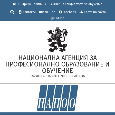
Skip
>
Архив новини
>
ВАЖНО! За кандидатите за обучение
to
Търсене
Контакти
YouTube
Facebook
Карта на сайта
content
English
НАЦИОНАЛНА АГЕНЦИЯ ЗА
ПРОФЕСИОНАЛНО ОБРАЗОВАНИЕ И
ОБУЧЕНИЕ
ОФИЦИАЛНА ИНТЕРНЕТ СТРАНИЦА