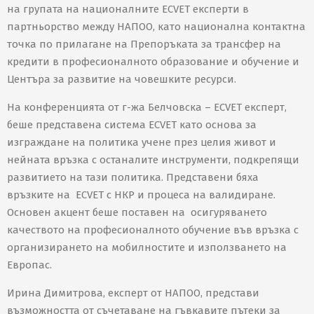
на групата на националните ECVET експерти в
партньорство между НАПОО, като национална контактна
точка по прилагане на Препоръката за трансфер на
кредити в професионалното образование и обучение и
Центъра за развитие на човешките ресурси.
На конференцията от г-жа Белчовска – ECVET експерт,
беше представена система ECVET като основа за
изграждане на политика учене през целия живот и
нейната връзка с останалите инструменти, подкрепящи
развитието на тази политика. Представени бяха
връзките на ECVET с НКР и процеса на валидиране.
Основен акцент беше поставен на осигуряването
качеството на професионалното обучение във връзка с
организирането на мобилностите и използването на
Европас.
Ирина Димитрова, експерт от НАПОО, представи
възможността от съчетаване на гъвкавите пътеки за