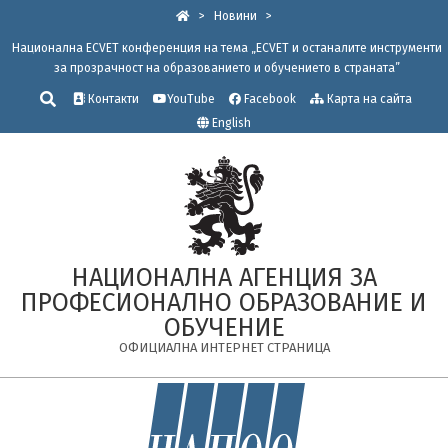
Skip
>
Новини
>
to
Национална ЕCVET конференция на тема „ECVET и останалите инструменти
content
за прозрачност на образованието и обучението в страната”
Търсене
Контакти
YouTube
Facebook
Карта на сайта
English
НАЦИОНАЛНА АГЕНЦИЯ ЗА
ПРОФЕСИОНАЛНО ОБРАЗОВАНИЕ И
ОБУЧЕНИЕ
ОФИЦИАЛНА ИНТЕРНЕТ СТРАНИЦА