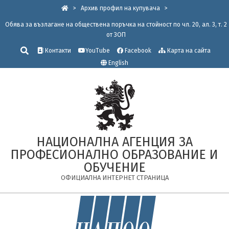
Skip
>
Архив профил на купувача
>
to
Обява за възлагане на обществена поръчка на стойност по чл. 20, ал. 3, т. 2
content
от ЗОП
Търсене
Контакти
YouTube
Facebook
Карта на сайта
English
НАЦИОНАЛНА АГЕНЦИЯ ЗА
ПРОФЕСИОНАЛНО ОБРАЗОВАНИЕ И
ОБУЧЕНИЕ
ОФИЦИАЛНА ИНТЕРНЕТ СТРАНИЦА