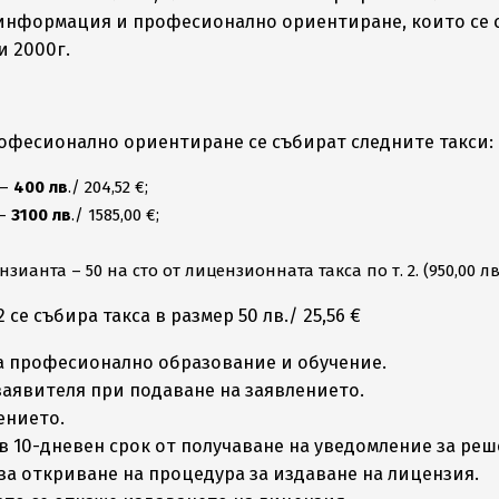
а информация и професионално ориентиране, които се
и 2000г.
рофесионално ориентиране се събират следните такси:
–
400 лв
./ 204,52 €;
–
3100 лв
./ 1585,00 €;
нта – 50 на сто от лицензионната такса по т. 2. (950,00 лв.)
2 се събира такса в размер 50 лв./ 25,56 €
 за професионално образование и обучение.
ся от заявителя при подаване на заявлението.
ението.
 заплаща в 10-дневен срок от получаване на уведомление з
а откриване на процедура за издаване на лицензия.