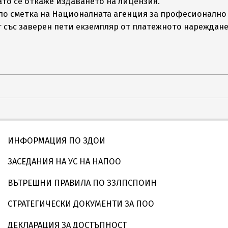
огато се откаже издаването на лицензия.
ът по сметка на Националната агенция за професионалн
 със заверен пети екземпляр от платежното нареждане
ИНФОРМАЦИЯ ПО ЗДОИ
ЗАСЕДАНИЯ НА УС НА НАПОО
ВЪТРЕШНИ ПРАВИЛА ПО ЗЗЛПСПОИН
СТРАТЕГИЧЕСКИ ДОКУМЕНТИ ЗА ПОО
ДЕКЛАРАЦИЯ ЗА ДОСТЪПНОСТ