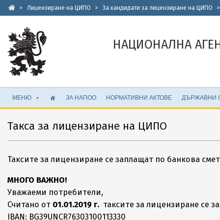
Skip
>
Лицензиране на ЦИПО
>
За кандидати за лицензиране на ЦИПО
to
content
НАЦИОНАЛНА АГЕ
Secondary
МЕНЮ
ЗА НАПОО
НОРМАТИВНИ АКТОВЕ
ДЪРЖАВНИ 
Navigation
Menu
Такса за лицензиране на ЦИПО
Таксите за лицензиране се заплащат по банкова смет
МНОГО ВАЖНО!
Уважаеми потребители,
Считано от
01.01.2019 г.
таксите за лицензиране се за
IBAN: BG39UNCR76303100113330