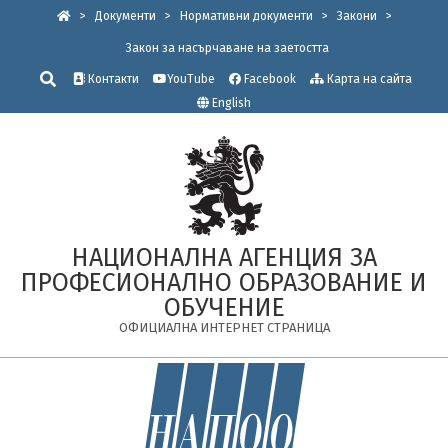
Skip
>
Документи
>
Нормативни документи
>
Закони
>
to
Закон за насърчаване на заетостта
content
Търсене
Контакти
YouTube
Facebook
Карта на сайта
English
НАЦИОНАЛНА АГЕНЦИЯ ЗА
ПРОФЕСИОНАЛНО ОБРАЗОВАНИЕ И
ОБУЧЕНИЕ
ОФИЦИАЛНА ИНТЕРНЕТ СТРАНИЦА