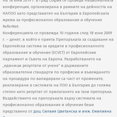
На 18 юни 2019 г. в град София се проведе Националната
конференция, организирана в рамките на дейността на
НАПОО като представител на България в Европейската
мрежа за професионално образование и обучение
ReferNet.
Конференцията се провежда 10 години след 18 юни 2009
г. – денят, в който е приета Препоръката за създаване на
Европейска система за кредити в професионалното
образование и обучение (ECVET) от Европейския
парламент и Съвета на Европа. Разработването на
„единици резултати от учене“ в държавните
образователни стандарти по професии и въвеждането
на процедура по валидиране са част от промените,
реализирани в системата на ПОО в България до голяма
степен като резултат от прилагането на тази препоръка.
Въздействието на препоръката върху системата на
професионално образование и обучение беше
представено от
доц. Силвия Цветанска и инж. Емилияна