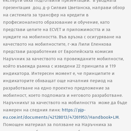
експерти бяха подготвили презентации. В уводната
презентация доц. д-р Силвия Цветанска, направи обзор
на системата за трансфер на кредити в
професионалното образование и обучение, като
представи целите на ECVET и приложимостта и за
нуждите на мобилността. Във връзка с осигуряване на
качеството на мобилностите, г-жа Лили Еленкова
представи разработения от Европейската комисия
Наръчник за качеството на провежданите мобилности,
който въвежда рамка с изведени 22 принципа и 119
индикатора. Интересен момент е, че принципите и
индикаторите обхващат още началния период на
разработване на едно проектно предложение за
мобилност, което подпомага и неговото разработване.
Наръчникът за качеството на мобилността може да бъде
намерен на следния линк:
https://pjp-
eu.coe.int/documents/42128013/47261953/Handbook+LM
.
Помощен материал за ползване на Наръчника за