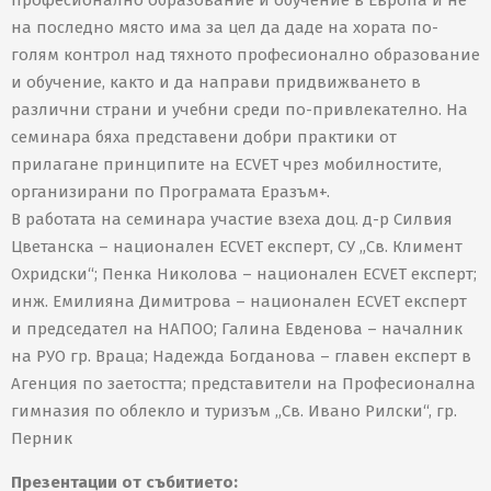
на последно място има за цел да даде на хората по-
голям контрол над тяхното професионално образование
и обучение, както и да направи придвижването в
различни страни и учебни среди по-привлекателно. На
семинара бяха представени добри практики от
прилагане принципите на ECVET чрез мобилностите,
организирани по Програмата Еразъм+.
В работата на семинара участие взеха доц. д-р Силвия
Цветанска – национален ECVET експерт, СУ „Св. Климент
Охридски“; Пенка Николова – национален ECVET експерт;
инж. Емилияна Димитрова – национален ECVET експерт
и председател на НАПОО; Галина Евденова – началник
на РУО гр. Враца; Надежда Богданова – главен експерт в
Агенция по заетостта; представители на Професионална
гимназия по облекло и туризъм „Св. Ивано Рилски“, гр.
Перник
Презентации от събитието: