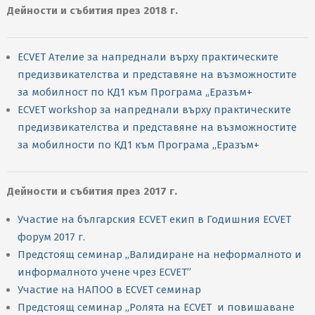
Дейности и събития през 2018 г.
ECVET Ателие за напреднали върху практическите
предизвикателства и представяне на възможностите
за мобилност по КД1 към Програма „Еразъм+
ECVET workshop за напреднали върху практическите
предизвикателства и представяне на възможностите
за мобилности по КД1 към Програма „Еразъм+
Дейности и събития през 2017 г.
Участие на българския ECVET екип в Годишния ECVET
форум 2017 г.
Предстоящ семинар „Валидиране на неформалното и
информалното учене чрез ECVET”
Участие на НАПОО в ECVET семинар
Предстоящ семинар „Ролята на ECVET и повишаване