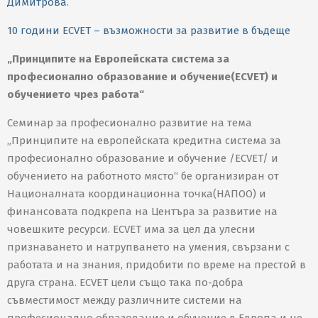
Димитрова
.
10 години ECVET – възможности за развитие в бъдеще
„Принципите на Европейската система за
професионално образование и обучение(ECVET) и
обучението чрез работа“
Семинар за професионално развитие на тема
„Принципите на европейската кредитна система за
професионално образование и обучение /ECVET/ и
обучението на работното място“ бе организиран от
Националната координационна точка(НАПОО) и
финансовата подкрепа на Центъра за развитие на
човешките ресурси. ЕCVET има за цел да улесни
признаването и натрупването на умения, свързани с
работата и на знания, придобити по време на престой в
друга страна. ECVET цели също така по-добра
съвместимост между различните системи на
професионално образование и обучение в Европа и не