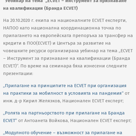
“Уебинар на тема „ECVET – Инструмент за признаване
на квалификации (Бранда ECVET)
На 20.10.2020 г. екипа на националните ECVET експерти,
НАПОО като национална координационна точка по
прилагането на европейската препоръка за трансфер на
кредити в ПОО(ECVET) и Центъра за развитие на
човешките ресурси организираха уебинар на тема „ECVET
– Инструмент за признаване на квалификации (Бранда
ECVET)”. По време на семинара бяха изнесени следните
презентации:
„Прилагане на принципите на ECVET при организация
на практики за мобилност в условията на пандемия“
от
инж. д-р Кирил Желязков, Национален ECVET експерт;
„Ролята на партньорството при прилагане на Бранда
ECVET”
от Антоанета Войкова, Национален ECVET експерт;
„Модулното обучение – възможност за прилагане на