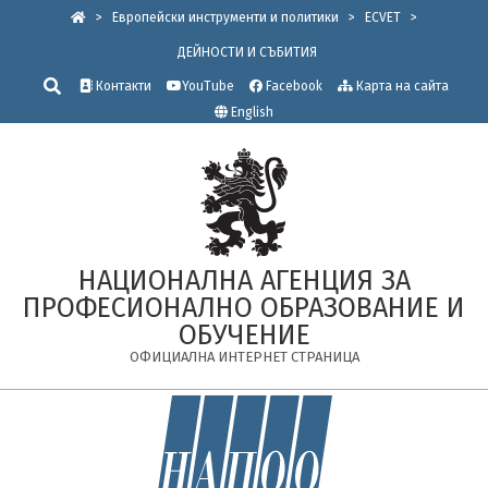
Skip
>
Европейски инструменти и политики
>
ECVET
>
to
ДЕЙНОСТИ И СЪБИТИЯ
content
Търсене
Контакти
YouTube
Facebook
Карта на сайта
English
НАЦИОНАЛНА АГЕНЦИЯ ЗА
ПРОФЕСИОНАЛНО ОБРАЗОВАНИЕ И
ОБУЧЕНИЕ
ОФИЦИАЛНА ИНТЕРНЕТ СТРАНИЦА