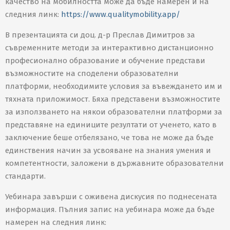
качество на мобилността може да бъде намерен и на
следния линк:
https://www.qualitymobility.app/
В презентацията си доц. д-р Преслав Димитров за
съвременните методи за интерактивно дистанционно
професионално образование и обучение представи
възможностите на споделени образователни
платформи, необходимите условия за въвеждането им и
тяхната приложимост. Бяха представени възможностите
за използването на някои образователни платформи за
представяне на единиците резултати от ученето, като в
заключение беше отбелязано, че това не може да бъде
единствения начин за усвояване на знания умения и
компетентности, заложени в държавните образователни
стандарти.
Уебинара завърши с оживена дискусия по поднесената
информация. Пълния запис на уебинара може да бъде
намерен на следния линк: