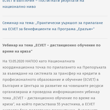
ECVET В БЪЛГАРИЯ – Постигнати резултати на
национално ниво
Семинар на тема: „Практически уъркшоп за прилагане
на ECVET за бенефициенти на Програма „Еразъм+“
Уебинар на тема „ECVET – дистанционно обучение по
време на криза“
На 13.05.2020 НАПОО като Националната
координационна точка по прилагането на Препоръката
за въвеждане на системата за трансфер на кредити в
професионалното образование и обучение (ECVET) в
България и Центъра за развитие на човешките ресурси
организираха и проведоха информационен уебинар
тема „ECVET – дистанционно обучение по време на
криза“, на който присъстваха 55 участника, а ECVET